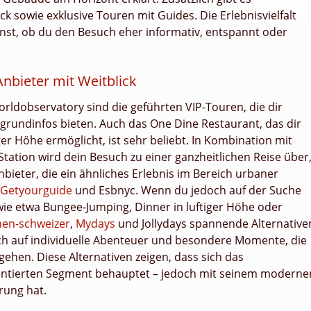
sowie exklusive Touren mit Guides. Die Erlebnisvielfalt
nnst, ob du den Besuch eher informativ, entspannt oder
Anbieter mit Weitblick
ldobservatory sind die geführten VIP-Touren, die dir
undinfos bieten. Auch das One Dine Restaurant, das dir
iger Höhe ermöglicht, ist sehr beliebt. In Kombination mit
Station wird dein Besuch zu einer ganzheitlichen Reise über
bieter, die ein ähnliches Erlebnis im Bereich urbaner
Getyourguide
und Esbnyc. Wenn du jedoch auf der Suche
ie etwa Bungee-Jumping, Dinner in luftiger Höhe oder
hen-schweizer
,
Mydays
und Jollydays spannende Alternative
ich auf individuelle Abenteuer und besondere Momente, die
ehen. Diese Alternativen zeigen, dass sich das
entierten Segment behauptet – jedoch mit seinem moderne
rung hat.