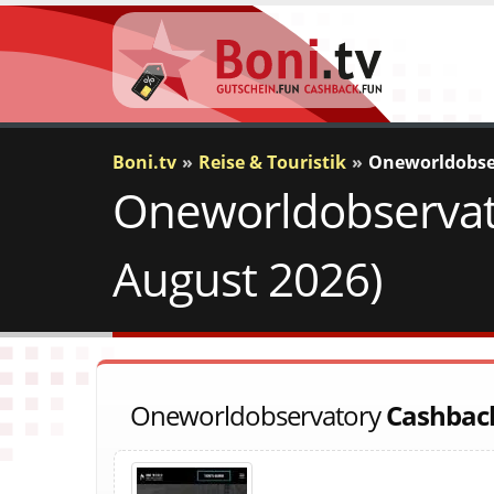
Boni.tv
Reise & Touristik
Oneworldobse
Oneworldobservato
August 2026)
Oneworldobservatory
Cashbac