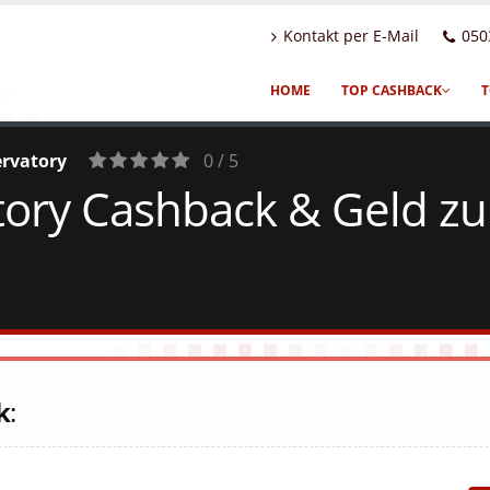
Kontakt per E-Mail
050
HOME
TOP CASHBACK
T
rvatory
0 / 5
ry Cashback & Geld zur
0
Votes
k
: