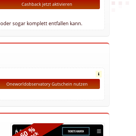
Cashback jetzt aktivieren
oder sogar komplett entfallen kann.
Oneworldobservatory Gutschein nutzen
9,60 %