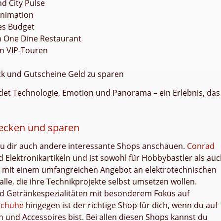
nd City Pulse
Animation
es Budget
im One Dine Restaurant
en VIP-Touren
ack und Gutscheine Geld zu sparen
et Technologie, Emotion und Panorama – ein Erlebnis, das
decken und sparen
 du dir auch andere interessante Shops anschauen.
Conrad
d Elektronikartikeln und ist sowohl für Hobbybastler als au
 mit einem umfangreichen Angebot an elektrotechnischen
lle, die ihre Technikprojekte selbst umsetzen wollen.
und Getränkespezialitäten mit besonderem Fokus auf
schuhe
hingegen ist der richtige Shop für dich, wenn du auf
 und Accessoires bist. Bei allen diesen Shops kannst du