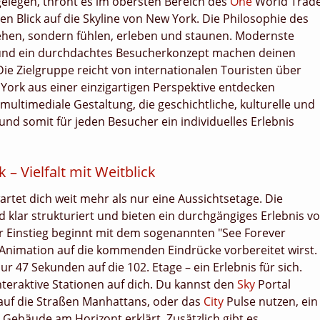
elegen, thront es im obersten Bereich des
One
World Trad
en Blick auf die Skyline von New York. Die Philosophie des
 sehen, sondern fühlen, erleben und staunen. Modernste
 und ein durchdachtes Besucherkonzept machen deinen
ie Zielgruppe reicht von internationalen Touristen über
w York aus einer einzigartigen Perspektive entdecken
ultimediale Gestaltung, die geschichtliche, kulturelle und
nd somit für jeden Besucher ein individuelles Erlebnis
 – Vielfalt mit Weitblick
tet dich weit mehr als nur eine Aussichtsetage. Die
 klar strukturiert und bieten ein durchgängiges Erlebnis v
der Einstieg beginnt mit dem sogenannten "See Forever
 Animation auf die kommenden Eindrücke vorbereitet wirst.
 47 Sekunden auf die 102. Etage – ein Erlebnis für sich.
eraktive Stationen auf dich. Du kannst den
Sky
Portal
 auf die Straßen Manhattans, oder das
City
Pulse nutzen, ein
n Gebäude am Horizont erklärt. Zusätzlich gibt es