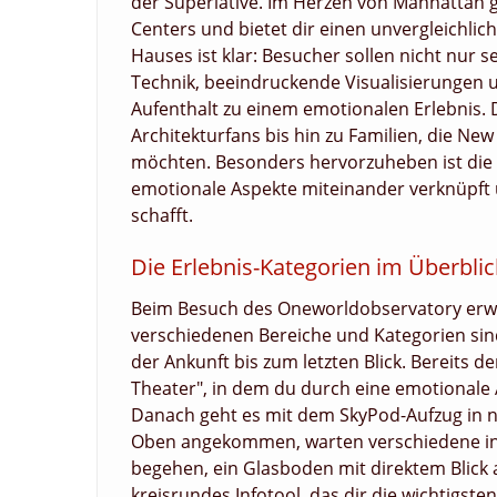
der Superlative. Im Herzen von Manhattan g
Centers und bietet dir einen unvergleichlich
Hauses ist klar: Besucher sollen nicht nur
Technik, beeindruckende Visualisierungen
Aufenthalt zu einem emotionalen Erlebnis. D
Architekturfans bis hin zu Familien, die Ne
möchten. Besonders hervorzuheben ist die m
emotionale Aspekte miteinander verknüpft u
schafft.
Die Erlebnis-Kategorien im Überblick
Beim Besuch des Oneworldobservatory erwar
verschiedenen Bereiche und Kategorien sind
der Ankunft bis zum letzten Blick. Bereits 
Theater", in dem du durch eine emotionale
Danach geht es mit dem SkyPod-Aufzug in nur
Oben angekommen, warten verschiedene int
begehen, ein Glasboden mit direktem Blick
kreisrundes Infotool, das dir die wichtigste