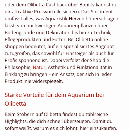
oder dem Olibetta Cashback über Boni.tv kannst du
dir attraktive Preisvorteile sichern. Das Sortiment
umfasst alles, was Aquaristik-Herzen höherschlagen
lässt: von hochwertigen Aquarienpflanzen über
Bodengründe und Dekoration bis hin zu Technik,
Pflegeprodukten und Futter. Bei Olibetta online
shoppen bedeutet, auf ein spezialisiertes Angebot
zuzugreifen, das sowohl für Einsteiger als auch für
Profis spannend ist. Dabei verfolgt der Shop die
Philosophie,
Natur
, Ästhetik und Funktionalität in
Einklang zu bringen – ein Ansatz, der sich in jeder
Produktlinie widerspiegelt.
Starke Vorteile für dein Aquarium bei
Olibetta
Beim Stöbern auf Olibetta findest du zahlreiche
Highlights, die dich schnell überzeugen. Damit du
sofort weißt, warum es sich lohnt, hier einzukaufen,