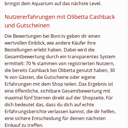
bringst dein Aquarium auf das nächste Level.
Nutzererfahrungen mit Olibetta Cashback
und Gutscheinen
Die Bewertungen bei Boni.tv geben dir einen
wertvollen Einblick, wie andere Käufer ihre
Bestellungen erlebt haben. Dabei wird die
Gesamtbewertung durch ein transparentes System
ermittelt: 70 % stammen von registrierten Nutzern,
die bereits Cashback bei Olibetta genutzt haben, 30
% von Gästen, die Gutscheine oder eigene
Erfahrungen mit dem Shop teilen. Das Ergebnis ist
eine öffentliche, sichtbare Gesamtbewertung mit
maximal fünf Sternen direkt auf der Shopseite. Für
dich bedeutet das, dass du dich auf echte
Erfahrungsberichte verlassen kannst, die dir helfen,
eine sichere Entscheidung für deinen nächsten
Einkauf zu treffen.