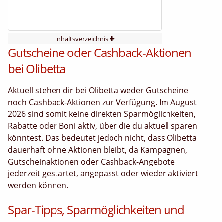
Inhaltsverzeichnis
Gutscheine oder Cashback-Aktionen
bei Olibetta
Aktuell stehen dir bei Olibetta weder Gutscheine
noch Cashback-Aktionen zur Verfügung. Im August
2026 sind somit keine direkten Sparmöglichkeiten,
Rabatte oder Boni aktiv, über die du aktuell sparen
könntest. Das bedeutet jedoch nicht, dass Olibetta
dauerhaft ohne Aktionen bleibt, da Kampagnen,
Gutscheinaktionen oder Cashback-Angebote
jederzeit gestartet, angepasst oder wieder aktiviert
werden können.
Spar-Tipps, Sparmöglichkeiten und