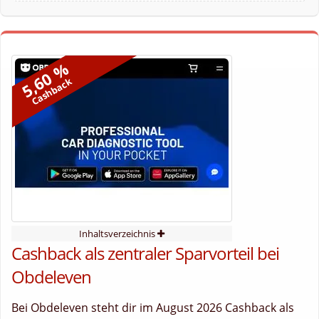
5,60 %
Cashback
Inhaltsverzeichnis
Cashback als zentraler Sparvorteil bei
Obdeleven
Bei Obdeleven steht dir im August 2026 Cashback als