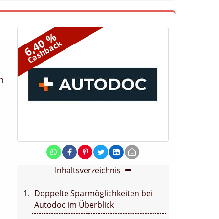
6,40 %
Cashback
en
Inhaltsverzeichnis
Doppelte Sparmöglichkeiten bei
Autodoc im Überblick
r