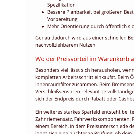
Spezifikation
Bessere Planbarkeit bei größeren Best
Vorbereitung
Mehr Orientierung durch öffentlich s
Genau dadurch wird aus einer schnellen Bes
nachvollziehbarem Nutzen.
Wo der Preisvorteil im Warenkorb 
Besonders viel lässt sich herausholen, wenn 
kompletten Arbeitsschritt einkaufst. Beim Öl
Innenraumfilter zusammen. Beim Bremsense
Verschleißsensoren relevant. Je vollständig
sich der Endpreis durch Rabatt oder Cashba
Ein weiteres starkes Sparfeld entsteht bei
Zahnriemensatz, Fahrwerkskomponenten, Ra
einem Bereich, in dem Preisunterschiede deu
lohnt sich eine nüchterne Prüfung, ob dein