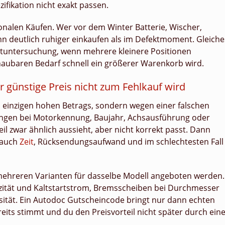
fikation nicht exakt passen.
sonalen Käufen. Wer vor dem Winter Batterie, Wischer,
ann deutlich ruhiger einkaufen als im Defektmoment. Gleiche
uptuntersuchung, wenn mehrere kleinere Positionen
aren Bedarf schnell ein größerer Warenkorb wird.
r günstige Preis nicht zum Fehlkauf wird
es einzigen hohen Betrags, sondern wegen einer falschen
ungen bei Motorkennung, Baujahr, Achsausführung oder
l zwar ähnlich aussieht, aber nicht korrekt passt. Dann
t auch
Zeit
, Rücksendungsaufwand und im schlechtesten Fall
in mehreren Varianten für dasselbe Modell angeboten werden.
azität und Kaltstartstrom, Bremsscheiben bei Durchmesser
sität. Ein Autodoc Gutscheincode bringt nur dann echten
its stimmt und du den Preisvorteil nicht später durch ein