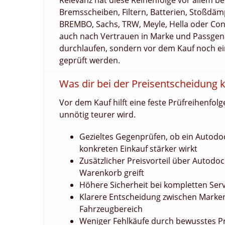
Relevanz hat diese Reihenfolge vor allem b
Bremsscheiben, Filtern, Batterien, Stoßdä
BREMBO, Sachs, TRW, Meyle, Hella oder Conti
auch nach Vertrauen in Marke und Passgenau
durchlaufen, sondern vor dem Kauf noch e
geprüft werden.
Was dir bei der Preisentscheidung k
Vor dem Kauf hilft eine feste Prüfreihenfol
unnötig teurer wird.
Gezieltes Gegenprüfen, ob ein Autodo
konkreten Einkauf stärker wirkt
Zusätzlicher Preisvorteil über Autodo
Warenkorb greift
Höhere Sicherheit bei kompletten Serv
Klarere Entscheidung zwischen Markena
Fahrzeugbereich
Weniger Fehlkäufe durch bewusstes P