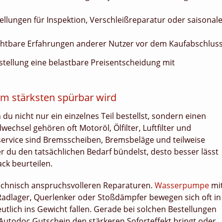
ellungen für Inspektion, Verschleißreparatur oder saisonal
ichtbare Erfahrungen anderer Nutzer vor dem Kaufabschlus
tellung eine belastbare Preisentscheidung mit
am stärksten spürbar wird
du nicht nur ein einzelnes Teil bestellst, sondern einen
wechsel gehören oft Motoröl, Ölfilter, Luftfilter und
rvice sind Bremsscheiben, Bremsbeläge und teilweise
er du den tatsächlichen Bedarf bündelst, desto besser lässt
ck beurteilen.
 technisch anspruchsvolleren Reparaturen.
Wasserpumpe
mi
dlager, Querlenker oder Stoßdämpfer bewegen sich oft in
tlich ins Gewicht fallen. Gerade bei solchen Bestellungen
 Autodoc Gutschein den stärkeren Soforteffekt bringt oder