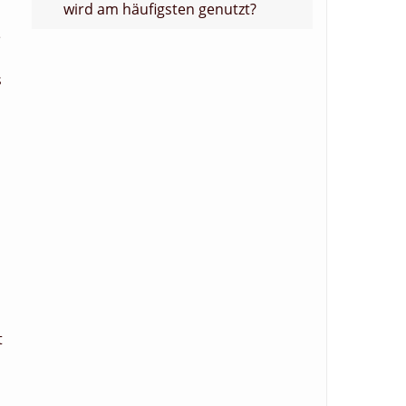
wird am häufigsten genutzt?
e
s
t