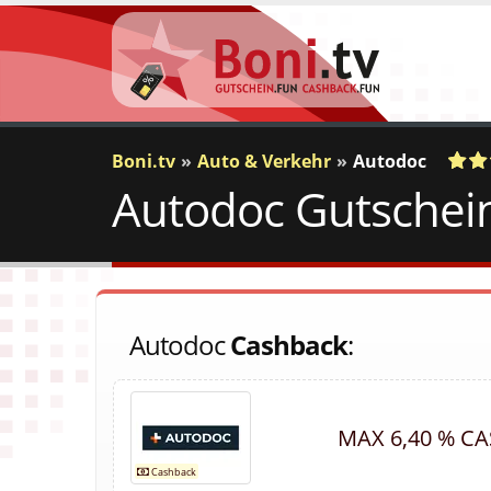
Boni.tv
Auto & Verkehr
Autodoc
Autodoc Gutschein
a
c
2
Vo
Autodoc
Cashback
:
MAX 6,40 % C