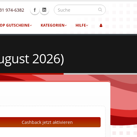
31 974-6382
OP GUTSCHEINE
KATEGORIEN
HILFE
ugust 2026)
Cashback jetzt aktivieren