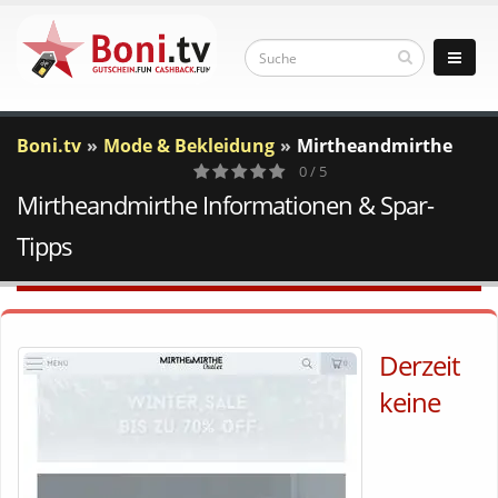
Boni.tv
Mode & Bekleidung
Mirtheandmirthe
0 / 5
Mirtheandmirthe Informationen & Spar-
0
Votes
Tipps
Derzeit
keine