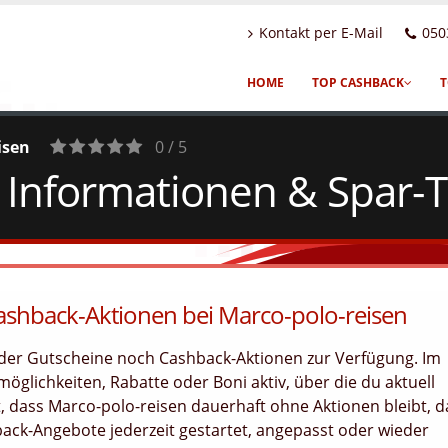
Kontakt per E-Mail
050
HOME
TOP CASHBACK
T
isen
0 / 5
 Informationen & Spar-T
0
Votes
Cashback-Aktionen bei Marco-polo-reisen
weder Gutscheine noch Cashback-Aktionen zur Verfügung. Im
öglichkeiten, Rabatte oder Boni aktiv, über die du aktuell
, dass Marco-polo-reisen dauerhaft ohne Aktionen bleibt, d
ck-Angebote jederzeit gestartet, angepasst oder wieder