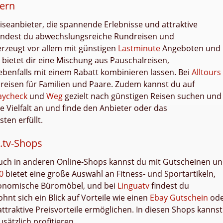
bern
iseanbieter, die spannende Erlebnisse und attraktive
indest du abwechslungsreiche Rundreisen und
rzeugt vor allem mit günstigen
Lastminute
Angeboten und
bietet dir eine Mischung aus Pauschalreisen,
h ebenfalls mit einem Rabatt kombinieren lassen. Bei
Alltours
lreisen für Familien und Paare. Zudem kannst du auf
aycheck
und
Weg
gezielt nach günstigen Reisen suchen und
 Vielfalt an und finde den Anbieter oder das
ten erfüllt.
.tv-Shops
auch in anderen Online-Shops kannst du mit Gutscheinen u
0
bietet eine große Auswahl an Fitness- und Sportartikeln,
ergonomische Büromöbel, und bei
Linguatv
findest du
hnt sich ein Blick auf Vorteile wie einen
Ebay Gutschein
ode
s attraktive Preisvorteile ermöglichen. In diesen Shops kannst
sätzlich profitieren.