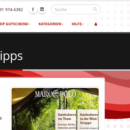
31 974-6382
OP GUTSCHEINE
KATEGORIEN
HILFE
ipps
a