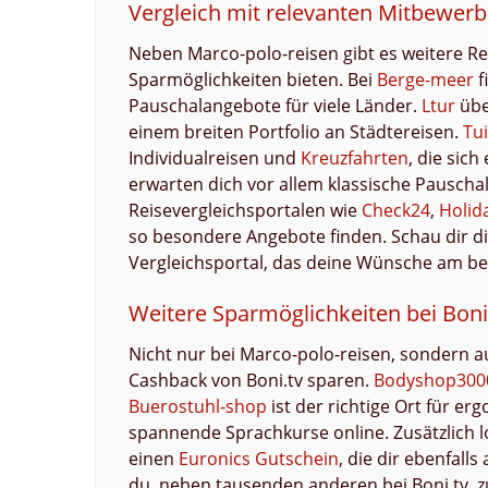
Vergleich mit relevanten Mitbewer
Neben Marco-polo-reisen gibt es weitere Re
Sparmöglichkeiten bieten. Bei
Berge-meer
f
Pauschalangebote für viele Länder.
Ltur
übe
einem breiten Portfolio an Städtereisen.
Tui
Individualreisen und
Kreuzfahrten
, die sic
erwarten dich vor allem klassische Pauscha
Reisevergleichsportalen wie
Check24
,
Holid
so besondere Angebote finden. Schau dir die
Vergleichsportal, das deine Wünsche am bes
Weitere Sparmöglichkeiten bei Boni
Nicht nur bei Marco-polo-reisen, sondern 
Cashback von Boni.tv sparen.
Bodyshop300
Buerostuhl-shop
ist der richtige Ort für 
spannende Sprachkurse online. Zusätzlich lo
einen
Euronics Gutschein
, die dir ebenfall
du, neben tausenden anderen bei Boni.tv, zu