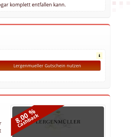
gar komplett entfallen kann.
Lergenmueller Gutschein nutzen
8,00 %
Cashback
r
t