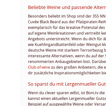
Beliebte Weine und passende Alter
Besonders beliebt im Shop sind der 355 NN 
Cuvée Black Beard aus der Pfalzpiraten-Re
exemplarisch für das kreative Potenzial des
auf eigene Weinkreationen und vertreibt k
Angebots unterstreicht. Wenn du dich für ä
wie Kuehlingandbattenfeld oder Weingut-kl
deutsche Weine mit starkem Terroirbezug 
interessante Alternativen, wenn du auf de
renommierten Anbaugebieten bist. Darübe
Club-of-wine
zu den großen Anbietern, die 
dir zusätzliche Inspirationsmöglichkeiten bi
So sparst du mit Lergenmueller Gu
Wenn du clever sparen willst, ist Boni.tv di
kannst einen aktuellen Lergenmueller Gutsc
Beispiel auf ausgewählte Weine oder Versan