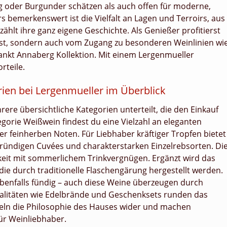
ng oder Burgunder schätzen als auch offen für moderne,
 bemerkenswert ist die Vielfalt an Lagen und Terroirs, aus
hlt ihre ganz eigene Geschichte. Als Genießer profitierst
nst, sondern auch vom Zugang zu besonderen Weinlinien wi
ankt Annaberg Kollektion. Mit einem Lergenmueller
rteile.
orien bei Lergenmueller im Überblick
ere übersichtliche Kategorien unterteilt, die den Einkauf
orie Weißwein findest du eine Vielzahl an eleganten
er feinherben Noten. Für Liebhaber kräftiger Tropfen bietet
gründigen Cuvées und charakterstarken Einzelrebsorten. Di
gkeit mit sommerlichem Trinkvergnügen. Ergänzt wird das
e durch traditionelle Flaschengärung hergestellt werden.
ebenfalls fündig – auch diese Weine überzeugen durch
ialitäten wie Edelbrände und Geschenksets runden das
iegeln die Philosophie des Hauses wider und machen
ür Weinliebhaber.