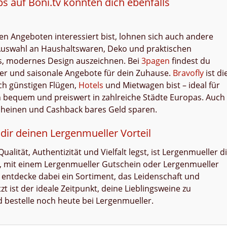
 auf Boni.tv könnten dich ebenfalls
 Angeboten interessiert bist, lohnen sich auch andere
Auswahl an Haushaltswaren, Deko und praktischen
hes, modernes Design auszeichnen. Bei
3pagen
findest du
fer und saisonale Angebote für dein Zuhause.
Bravofly
ist di
ch günstigen Flügen,
Hotels
und Mietwagen bist – ideal für
h bequem und preiswert in zahlreiche Städte Europas. Auch
scheinen und Cashback bares Geld sparen.
e dir deinen Lergenmueller Vorteil
ität, Authentizität und Vielfalt legst, ist Lergenmueller d
e, mit einem Lergenmueller Gutschein oder Lergenmueller
 entdecke dabei ein Sortiment, das Leidenschaft und
zt ist der ideale Zeitpunkt, deine Lieblingsweine zu
 bestelle noch heute bei Lergenmueller.