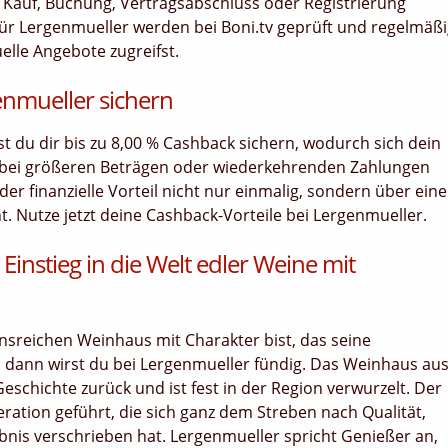
bei Kauf, Buchung, Vertragsabschluss oder Registrierung
ür Lergenmueller werden bei Boni.tv geprüft und regelmäß
uelle Angebote zugreifst.
enmueller sichern
nst du dir bis zu 8,00 % Cashback sichern, wodurch sich dein
 bei größeren Beträgen oder wiederkehrenden Zahlungen
er finanzielle Vorteil nicht nur einmalig, sondern über ein
 Nutze jetzt deine Cashback-Vorteile bei Lergenmueller.
instieg in die Welt edler Weine mit
nsreichen Weinhaus mit Charakter bist, das seine
, dann wirst du bei Lergenmueller fündig. Das Weinhaus au
Geschichte zurück und ist fest in der Region verwurzelt. Der
ration geführt, die sich ganz dem Streben nach Qualität,
nis verschrieben hat. Lergenmueller spricht Genießer an,