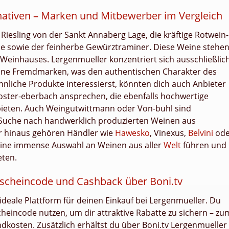
nativen – Marken und Mitbewerber im Vergleich
Riesling von der Sankt Annaberg Lage, die kräftige Rotwein-
ihe sowie der feinherbe Gewürztraminer. Diese Weine stehe
 Weinhauses. Lergenmueller konzentriert sich ausschließlic
eine Fremdmarken, was den authentischen Charakter des
hnliche Produkte interessierst, könnten dich auch Anbieter
oster-eberbach ansprechen, die ebenfalls hochwertige
bieten. Auch Weingutwittmann oder Von-buhl sind
r Suche nach handwerklich produzierten Weinen aus
r hinaus gehören Händler wie
Hawesko
, Vinexus,
Belvini
ode
eine immense Auswahl an Weinen aus aller
Welt
führen und
eten.
tscheincode und Cashback über Boni.tv
e ideale Plattform für deinen Einkauf bei Lergenmueller. Du
heincode nutzen, um dir attraktive Rabatte zu sichern – zu
dkosten. Zusätzlich erhältst du über Boni.tv Lergenmueller