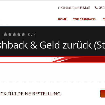
Kontakt per E-Mail
050
HOME
TOP CASHBACK
T
0 / 5
hback & Geld zurück (St
0
Votes
ACK FÜR DEINE BESTELLUNG