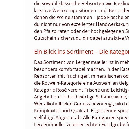
die sowohl klassische Rebsorten wie Riesli
kreative Weinkompositionen sind. Besonders
denen die Weine stammen – jede Flasche erzä
du nicht nur von exzellenter Handwerksku
den Pfalzpiraten oder der hochgelegenen S
Gutschein sicherst du dir dabei attraktive Vo
Ein Blick ins Sortiment – Die Kateg
Das Sortiment von Lergenmueller ist in mehr
besonders komfortabel machen. In der Kateg
Rebsorten mit fruchtigen, mineralischen od
die Rotwein-Kategorie eine Auswahl an tief
Kategorie Rosé vereint Frische und Leichti
Angebot durch hochwertige Schaumweine, di
Wer alkoholfreien Genuss bevorzugt, wird 
Komplexität und Qualität. Ergänzende Spez
vielfältige Angebot ab. Alle Kategorien sp
Lergenmueller zu einer echten Fundgrube f