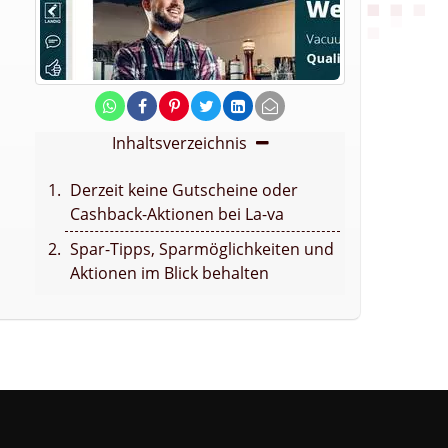
Inhaltsverzeichnis
Derzeit keine Gutscheine oder
Cashback-Aktionen bei La-va
Spar-Tipps, Sparmöglichkeiten und
Aktionen im Blick behalten