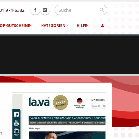
31 974-6382
OP GUTSCHEINE
KATEGORIEN
HILFE
en