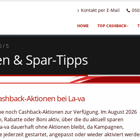
Kontakt per E-Mail
050
HOME
TOP CASHBACK
T
0 / 5
en & Spar-Tipps
ashback-Aktionen bei La-va
ine noch Cashback-Aktionen zur Verfügung. Im August 2026
, Rabatte oder Boni aktiv, über die du aktuell sparen
La-va dauerhaft ohne Aktionen bleibt, da Kampagnen,
jederzeit gestartet, angepasst oder wieder aktiviert werd