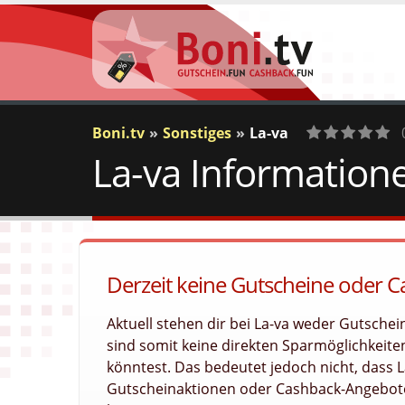
Boni.tv
Sonstiges
La-va
La-va Information
0
Votes
Derzeit keine Gutscheine oder C
Aktuell stehen dir bei La-va weder Gutsche
sind somit keine direkten Sparmöglichkeiten
könntest. Das bedeutet jedoch nicht, dass 
Gutscheinaktionen oder Cashback-Angebote 