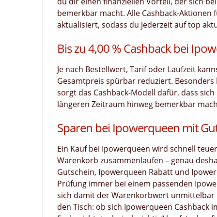
du dir einen finanziellen Vorteil, der sich 
bemerkbar macht. Alle Cashback-Aktionen f
aktualisiert, sodass du jederzeit auf top akt
Bis zu 4,00 % Cashback bei Ipo
Je nach Bestellwert, Tarif oder Laufzeit kan
Gesamtpreis spürbar reduziert. Besonders
sorgt das Cashback-Modell dafür, dass sich d
längeren Zeitraum hinweg bemerkbar macht.
Sparen bei Ipowerqueen mit Gu
Ein Kauf bei Ipowerqueen wird schnell teue
Warenkorb zusammenlaufen – genau deshalb 
Gutschein, Ipowerqueen Rabatt und Ipowerqu
Prüfung immer bei einem passenden Ipowe
sich damit der Warenkorbwert unmittelbar b
den Tisch: ob sich Ipowerqueen Cashback im