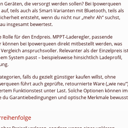
n Geräten, die versorgt werden sollen? Bei Ipowerqueen
f, teils auch als Smart‑Varianten mit Bluetooth, teils als
cherheit entsteht, wenn du nicht nur „mehr Ah“ suchst,
au insgesamt bewertest.
ße Rolle für den Endpreis. MPPT‑Laderegler, passende
r können bei Ipowerqueen direkt mitbestellt werden, was
gleich anspruchsvoller. Relevanter als der Einzelpreis is
nem System passt – beispielsweise hinsichtlich Ladeprofil,
ung.
ategorien, falls du gezielt günstiger kaufen willst, ohne
owerqueen führt auch geprüfte, retournierte Ware („wie neu“
rtem Funktionstest unter Last. Solche Optionen können im
lange du Garantiebedingungen und optische Merkmale bewusst
rreihenfolge