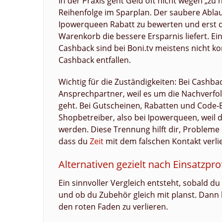
In der Praxis geht Geld oft nicht wegen „zu
Reihenfolge im Sparplan. Der saubere Abl
Ipowerqueen Rabatt zu bewerten und erst 
Warenkorb die bessere Ersparnis liefert. Ei
Cashback sind bei Boni.tv meistens nicht k
Cashback entfallen.
Wichtig für die Zuständigkeiten: Bei Cashbac
Ansprechpartner, weil es um die Nachverf
geht. Bei Gutscheinen, Rabatten und Code‑
Shopbetreiber, also bei Ipowerqueen, weil d
werden. Diese Trennung hilft dir, Probleme s
dass du
Zeit
mit dem falschen Kontakt verlie
Alternativen gezielt nach Einsatzpro
Ein sinnvoller Vergleich entsteht, sobald du
und ob du Zubehör gleich mit planst. Dann 
den roten Faden zu verlieren.