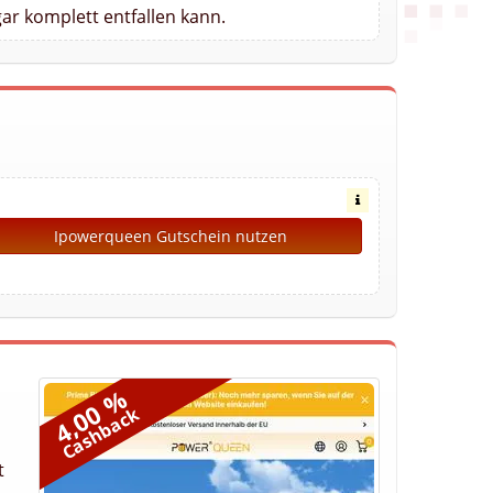
ar komplett entfallen kann.
Ipowerqueen Gutschein nutzen
4,00 %
Cashback
t