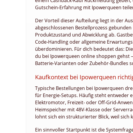
einem Cashback‑Kauf Rückmeldung geben, u
Gutschein‑Erfahrung mit Ipowerqueen teile
Der Vorteil dieser Aufteilung liegt in der A
abgeschlossenen Bestellprozess gebunden un
Produktzustand und Abwicklung ab. Gastbe
Code‑Handling oder allgemeine Erwartungse
überdominieren. Für dich bedeutet das: Die 
du bei Ipowerqueen online shoppen gehst 
Batterie‑Varianten oder Zubehör‑Bundles s
Kaufkontext bei Ipowerqueen richti
Typische Bestellungen bei Ipowerqueen d
für Energie‑Setups. Häufig steht entweder 
Elektromotor, Freizeit‑ oder Off‑Grid‑Anwen
Heimspeicher mit 48V‑Klasse oder Serverrac
lohnt sich ein strukturierter Blick, weil si
Ein sinnvoller Startpunkt ist die Systemf