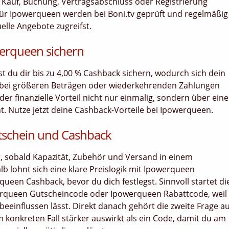
bei Kauf, Buchung, Vertragsabschluss oder Registrierung
ür Ipowerqueen werden bei Boni.tv geprüft und regelmäßig
uelle Angebote zugreifst.
werqueen sichern
nst du dir bis zu 4,00 % Cashback sichern, wodurch sich dein
 bei größeren Beträgen oder wiederkehrenden Zahlungen
er finanzielle Vorteil nicht nur einmalig, sondern über ein
 Nutze jetzt deine Cashback-Vorteile bei Ipowerqueen.
tschein und Cashback
r, sobald Kapazität, Zubehör und Versand in einem
lohnt sich eine klare Preislogik mit Ipowerqueen
een Cashback, bevor du dich festlegst. Sinnvoll startet di
rqueen Gutscheincode oder Ipowerqueen Rabattcode, weil
eeinflussen lässt. Direkt danach gehört die zweite Frage au
 konkreten Fall stärker auswirkt als ein Code, damit du am