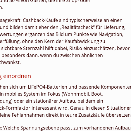
nd 30 % von Gästen, die ihre Shop‑ oder
n.
ussagekraft: Cashback‑Käufe sind typischerweise an einen
d bilden damit eher den „Realitätscheck“ für Lieferung,
wertungen ergänzen das Bild um Punkte wie Navigation,
rfüllung, ohne den Kern der Kaufabwicklung zu
sichtbare Sternzahl hilft dabei, Risiko einzuschätzen, bevor
– besonders dann, wenn du zwischen ähnlichen
chwankst.
g einordnen
rehen sich um LiFePO4‑Batterien und passende Komponente
ein mobiles System im Fokus (Wohnmobil, Boot,
dung) oder ein stationärer Aufbau, bei dem ein
k‑Formfaktor interessant wird. Genau in diesen Situatione
ch kleine Fehlannahmen direkt in teure Zusatzkäufe übersetzen
rage: Welche Spannungsebene passt zum vorhandenen Aufbau