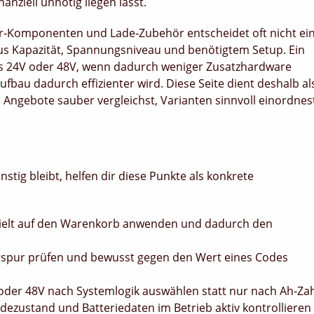
nanziell unnötig liegen lässt.
r‑Komponenten und Lade‑Zubehör entscheidet oft nicht ei
aus Kapazität, Spannungsniveau und benötigtem Setup. Ein
ls 24V oder 48V, wenn dadurch weniger Zusatzhardware
fbau dadurch effizienter wird. Diese Seite dient deshalb al
 Angebote sauber vergleichst, Varianten sinnvoll einordnes
tig bleibt, helfen dir diese Punkte als konkrete
ezielt auf den Warenkorb anwenden und dadurch den
rspur prüfen und bewusst gegen den Wert eines Codes
 oder 48V nach Systemlogik auswählen statt nur nach Ah‑Za
ezustand und Batteriedaten im Betrieb aktiv kontrollieren