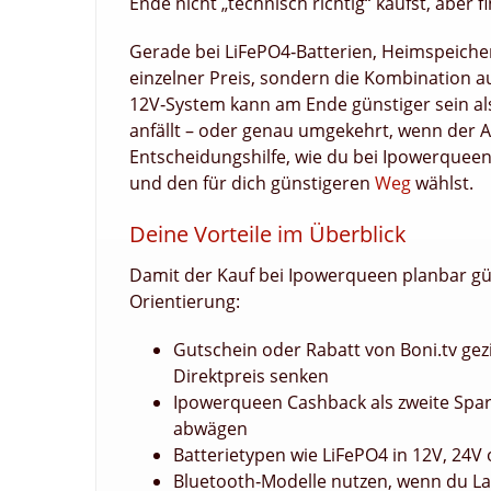
Ende nicht „technisch richtig“ kaufst, aber fi
Gerade bei LiFePO4‑Batterien, Heimspeiche
einzelner Preis, sondern die Kombination 
12V‑System kann am Ende günstiger sein a
anfällt – oder genau umgekehrt, wenn der Au
Entscheidungshilfe, wie du bei Ipowerqueen
und den für dich günstigeren
Weg
wählst.
Deine Vorteile im Überblick
Damit der Kauf bei Ipowerqueen planbar güns
Orientierung:
Gutschein oder Rabatt von Boni.tv g
Direktpreis senken
Ipowerqueen Cashback als zweite Spa
abwägen
Batterietypen wie LiFePO4 in 12V, 24V
Bluetooth‑Modelle nutzen, wenn du Lad