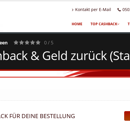
Kontakt per E-Mail
050
HOME
TOP CASHBACK
T
een
0 / 5
ack & Geld zurück (Sta
0
Votes
ACK FÜR DEINE BESTELLUNG