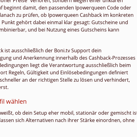
 hoher Preise“ verloren, sondern wegen einer unklaren
auf beginnt damit, den passenden Ipowerqueen Code oder
danach zu prüfen, ob Ipowerqueen Cashback im konkreten
n Punkt gehört dabei einmal klar gesagt: Gutscheine und
ombinierbar, und bei Nutzung eines Gutscheins kann
k ist ausschließlich der Boni.tv Support dein
olgung und Anerkennung innerhalb des Cashback‑Prozesses
Bedingungen liegt die Verantwortung ausschließlich beim
ort Regeln, Gültigkeit und Einlösebedingungen definiert
chneller an der richtigen Stelle zu lösen und verhindert,
rst.
fil wählen
 weißt, ob dein Setup eher mobil, stationär oder gemischt is
lassen sich Alternativen nach ihrer Stärke einordnen, ohne