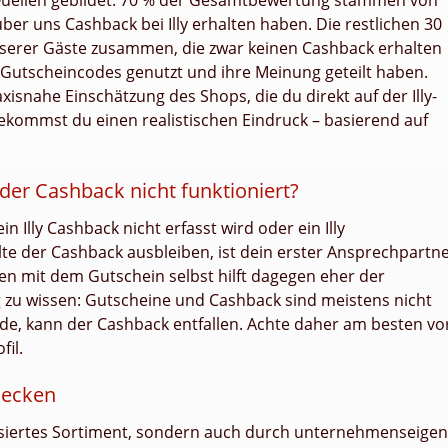
 Quellen gebildet: 70 % der Gesamtbewertung stammen von
ber uns Cashback bei Illy erhalten haben. Die restlichen 30
serer Gäste zusammen, die zwar keinen Cashback erhalten
y Gutscheincodes genutzt und ihre Meinung geteilt haben.
xisnahe Einschätzung des Shops, die du direkt auf der Illy-
bekommst du einen realistischen Eindruck – basierend auf
der Cashback nicht funktioniert?
in Illy Cashback nicht erfasst wird oder ein Illy
llte der Cashback ausbleiben, ist dein erster Ansprechpartn
n mit dem Gutschein selbst hilft dagegen eher der
ig zu wissen: Gutscheine und Cashback sind meistens nicht
de, kann der Cashback entfallen. Achte daher am besten vo
il.
decken
kussiertes Sortiment, sondern auch durch unternehmenseige