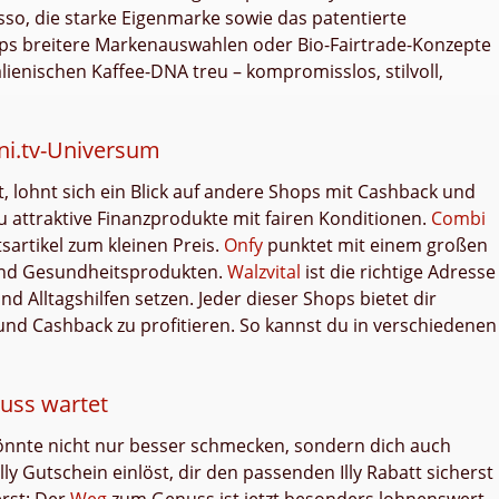
sso, die starke Eigenmarke sowie das patentierte
s breitere Markenauswahlen oder Bio-Fairtrade-Konzepte
talienischen Kaffee-DNA treu – kompromisslos, stilvoll,
i.tv-Universum
, lohnt sich ein Blick auf andere Shops mit Cashback und
u attraktive Finanzprodukte mit fairen Konditionen.
Combi
sartikel zum kleinen Preis.
Onfy
punktet mit einem großen
und Gesundheitsprodukten.
Walzvital
ist die richtige Adresse
nd Alltagshilfen setzen. Jeder dieser Shops bietet dir
 und Cashback zu profitieren. So kannst du in verschiedenen
nuss wartet
könnte nicht nur besser schmecken, sondern dich auch
ly Gutschein einlöst, dir den passenden Illy Rabatt sicherst