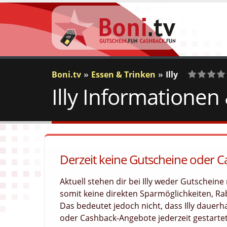
Boni.tv
Essen & Trinken
Illy
Illy Informationen
0
Votes
Derzeit keine Gutscheine oder Ca
Aktuell stehen dir bei Illy weder Gutschei
somit keine direkten Sparmöglichkeiten, Rab
Das bedeutet jedoch nicht, dass Illy dauer
oder Cashback-Angebote jederzeit gestartet