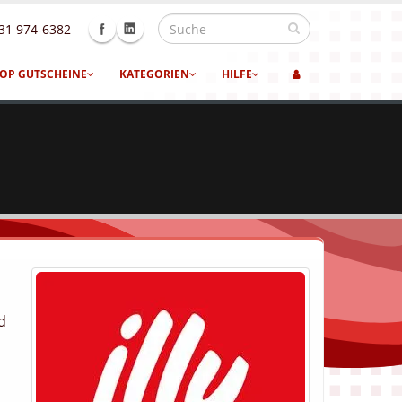
31 974-6382
OP GUTSCHEINE
KATEGORIEN
HILFE
d
n