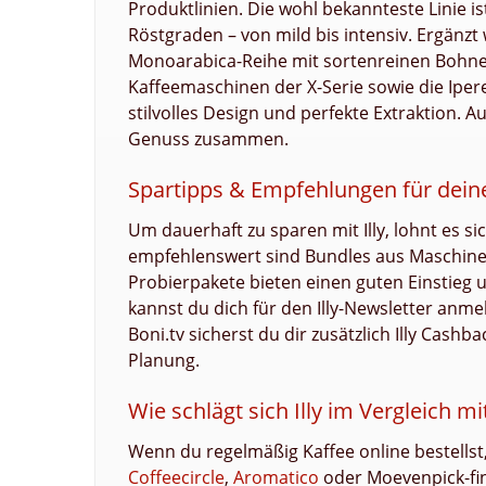
Produktlinien. Die wohl bekannteste Linie ist
Röstgraden – von mild bis intensiv. Ergänzt
Monoarabica-Reihe mit sortenreinen Bohne
Kaffeemaschinen der X-Serie sowie die Iper
stilvolles Design und perfekte Extraktion. A
Genuss zusammen.
Spartipps & Empfehlungen für dein
Um dauerhaft zu sparen mit Illy, lohnt es si
empfehlenswert sind Bundles aus Maschine u
Probierpakete bieten einen guten Einstieg 
kannst du dich für den Illy-Newsletter anm
Boni.tv sicherst du dir zusätzlich Illy Cashb
Planung.
Wie schlägt sich Illy im Vergleich m
Wenn du regelmäßig Kaffee online bestellst,
Coffeecircle
,
Aromatico
oder Moevenpick-fine