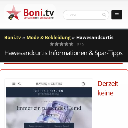
Boni.tv
Mode & Bekleidung
Hawesandcurtis
0 / 5
Hawesandcurtis Informationen & Spar-Tipps
0
Votes
Derzeit
keine