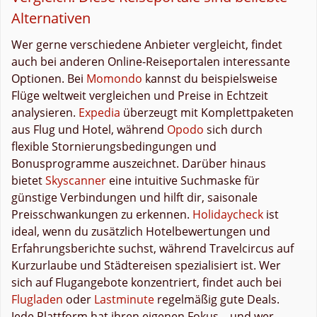
Alternativen
Wer gerne verschiedene Anbieter vergleicht, findet
auch bei anderen Online-Reiseportalen interessante
Optionen. Bei
Momondo
kannst du beispielsweise
Flüge weltweit vergleichen und Preise in Echtzeit
analysieren.
Expedia
überzeugt mit Komplettpaketen
aus Flug und Hotel, während
Opodo
sich durch
flexible Stornierungsbedingungen und
Bonusprogramme auszeichnet. Darüber hinaus
bietet
Skyscanner
eine intuitive Suchmaske für
günstige Verbindungen und hilft dir, saisonale
Preisschwankungen zu erkennen.
Holidaycheck
ist
ideal, wenn du zusätzlich Hotelbewertungen und
Erfahrungsberichte suchst, während Travelcircus auf
Kurzurlaube und Städtereisen spezialisiert ist. Wer
sich auf Flugangebote konzentriert, findet auch bei
Flugladen
oder
Lastminute
regelmäßig gute Deals.
Jede Plattform hat ihren eigenen Fokus – und wer