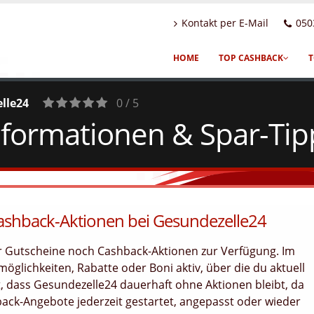
Kontakt per E-Mail
050
HOME
TOP CASHBACK
T
lle24
0 / 5
formationen & Spar-Tip
0
Votes
Cashback-Aktionen bei Gesundezelle24
er Gutscheine noch Cashback-Aktionen zur Verfügung. Im
öglichkeiten, Rabatte oder Boni aktiv, über die du aktuell
, dass Gesundezelle24 dauerhaft ohne Aktionen bleibt, da
ck-Angebote jederzeit gestartet, angepasst oder wieder