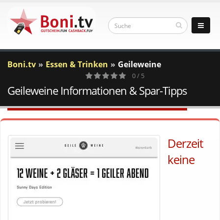
Boni.tv
Essen & Trinken
Geileweine
0 / 5
Geileweine Informationen & Spar-Tipps
0
Votes
Derzeit
keine