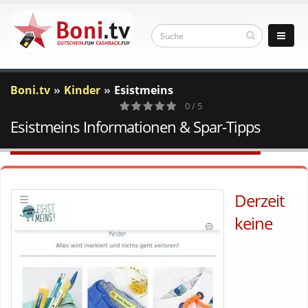
Boni.tv
Kinder
Esistmeins
0 / 5
Esistmeins Informationen & Spar-Tipps
0
Votes
Derzeit
keine