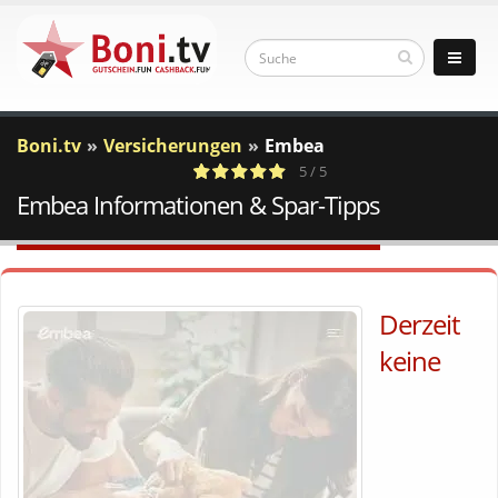
Boni.tv
Versicherungen
Embea
5 / 5
Embea Informationen & Spar-Tipps
1
c
Votes
a
Derzeit
keine