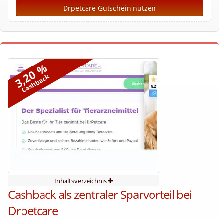
Drpetcare Gutschein nutzen
3,20 %
Cashback
Inhaltsverzeichnis
Cashback als zentraler Sparvorteil bei
Drpetcare