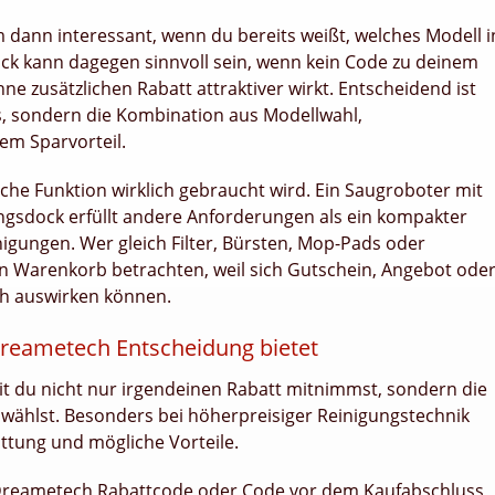
 dann interessant, wenn du bereits weißt, welches Modell i
k kann dagegen sinnvoll sein, wenn kein Code zu deinem
e zusätzlichen Rabatt attraktiver wirkt. Entscheidend ist
s, sondern die Kombination aus Modellwahl,
m Sparvorteil.
elche Funktion wirklich gebraucht wird. Ein Saugroboter mit
ngsdock erfüllt andere Anforderungen als ein kompakter
igungen. Wer gleich Filter, Bürsten, Mop-Pads oder
en Warenkorb betrachten, weil sich Gutschein, Angebot ode
ch auswirken können.
 Dreametech Entscheidung bietet
mit du nicht nur irgendeinen Rabatt mitnimmst, sondern die
ählst. Besonders bei höherpreisiger Reinigungstechnik
attung und mögliche Vorteile.
Dreametech Rabattcode oder Code vor dem Kaufabschluss