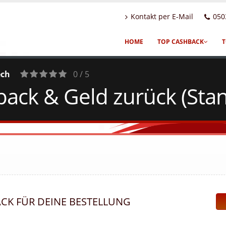
Kontakt per E-Mail
050
HOME
TOP CASHBACK
T
ech
0 / 5
ck & Geld zurück (Stan
0
Votes
ACK FÜR DEINE BESTELLUNG