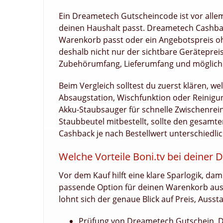
Ein Dreametech Gutscheincode ist vor allem
deinen Haushalt passt. Dreametech Cashbac
Warenkorb passt oder ein Angebotspreis ohn
deshalb nicht nur der sichtbare Geräteprei
Zubehörumfang, Lieferumfang und mögliche
Beim Vergleich solltest du zuerst klären, w
Absaugstation, Wischfunktion oder Reinigu
Akku-Staubsauger für schnelle Zwischenrein
Staubbeutel mitbestellt, sollte den gesamt
Cashback je nach Bestellwert unterschiedli
Welche Vorteile Boni.tv bei deiner
Vor dem Kauf hilft eine klare Sparlogik, da
passende Option für deinen Warenkorb ausw
lohnt sich der genaue Blick auf Preis, Ausst
Prüfung von Dreametech Gutschein, 