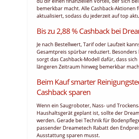
du dir einen finanziellen Vorteil, der sich 
bemerkbar macht. Alle Cashback-Aktionen f
aktualisiert, sodass du jederzeit auf top akt
Bis zu 2,88 % Cashback bei Dre
Je nach Bestellwert, Tarif oder Laufzeit kan
Gesamtpreis spürbar reduziert. Besonders
sorgt das Cashback-Modell dafür, dass sich d
längeren Zeitraum hinweg bemerkbar macht.
Beim Kauf smarter Reinigungste
Cashback sparen
Wenn ein Saugroboter, Nass- und Trockens
Haushaltsgerät geplant ist, sollte der Dre
werden. Gerade bei Technik für Bodenpflege
passender Dreametech Rabatt den Endpreis
Ausstattung sparen musst.