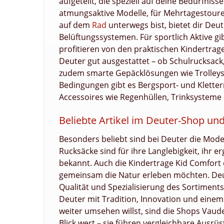
aufgeteilt, die speziell auf deine Bedürfnis
atmungsaktive Modelle, für Mehrtagestour
auf dem
Rad
unterwegs bist, bietet dir Deu
Belüftungssystemen. Für sportlich Aktive gi
profitieren von den praktischen Kindertrag
Deuter gut ausgestattet – ob Schulrucksack
zudem smarte Gepäcklösungen wie Trolleys
Bedingungen gibt es Bergsport- und Klette
Accessoires wie Regenhüllen, Trinksysteme
Beliebte Artikel im Deuter-Shop un
Besonders beliebt sind bei Deuter die Model
Rucksäcke sind für ihre Langlebigkeit, ihr 
bekannt. Auch die Kindertrage Kid Comfort er
gemeinsam die Natur erleben möchten. Deut
Qualität und Spezialisierung des Sortiments
Deuter mit Tradition, Innovation und eine
weiter umsehen willst, sind die Shops Vaud
Blick wert – sie führen vergleichbare Ausrü