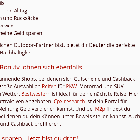
ls
it und Alltag
en und Rucksäcke
ervice
heine Geld sparen
chen Outdoor-Partner bist, bietet dir Deuter die perfekte
Nachhaltigkeit.
Boni.tv lohnen sich ebenfalls
spannende Shops, bei denen sich Gutscheine und Cashback
e große Auswahl an
Reifen
für
PKW
, Motorrad und SUV –
em Wetter.
Bestwestern
ist ideal für deine nächste Reise: Hier
attraktiven Angeboten.
Cpx-research
ist dein Portal für
Meinung Geld verdienen kannst. Und bei
M2p
findest du
bei denen du dein Können unter Beweis stellen kannst. Auc
 und Cashback profitieren.
sparen – jetzt bist du dran!