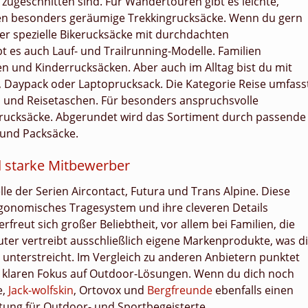
se zugeschnitten sind. Für Wandertouren gibt es leichte,
en besonders geräumige Trekkingrucksäcke. Wenn du gern
ter spezielle Bikerucksäcke mit durchdachten
bt es auch Lauf- und Trailrunning-Modelle. Familien
en und Kinderrucksäcken. Aber auch im Alltag bist du mit
, Daypack oder Laptoprucksack. Die Kategorie Reise umfass
 und Reisetaschen. Für besonders anspruchsvolle
rrucksäcke. Abgerundet wird das Sortiment durch passende
 und Packsäcke.
d starke Mitbewerber
le der Serien Aircontact, Futura und Trans Alpine. Diese
ergonomisches Tragesystem und ihre cleveren Details
freut sich großer Beliebtheit, vor allem bei Familien, die
er vertreibt ausschließlich eigene Markenprodukte, was d
 unterstreicht. Im Vergleich zu anderen Anbietern punktet
m klaren Fokus auf Outdoor-Lösungen. Wenn du dich noch
e,
Jack-wolfskin
, Ortovox und
Bergfreunde
ebenfalls einen
stung für Outdoor- und Sportbegeisterte.