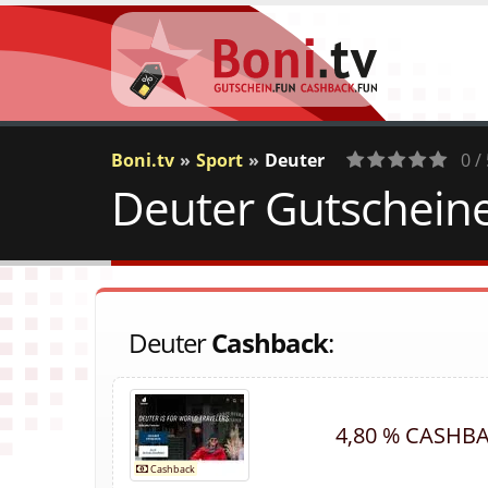
Boni.tv
Sport
Deuter
0 /
Deuter Gutscheine
0
Votes
Deuter
Cashback
:
4,80 % CASHB