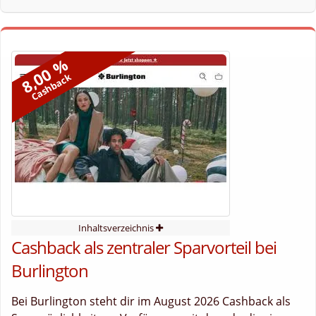
8,00 %
Cashback
Inhaltsverzeichnis
Cashback als zentraler Sparvorteil bei
Burlington
Bei Burlington steht dir im August 2026 Cashback als