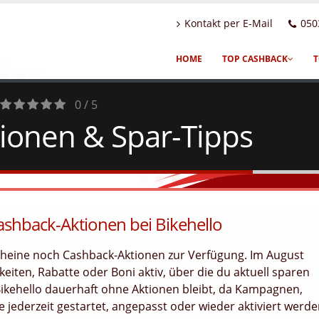
Kontakt per E-Mail
050
HOME
TOP CASHBACK
T
0 / 5
tionen & Spar-Tipps
0
Votes
ashback-Aktionen bei Bikehello
scheine noch Cashback-Aktionen zur Verfügung. Im August
eiten, Rabatte oder Boni aktiv, über die du aktuell sparen
Bikehello dauerhaft ohne Aktionen bleibt, da Kampagnen,
jederzeit gestartet, angepasst oder wieder aktiviert werd