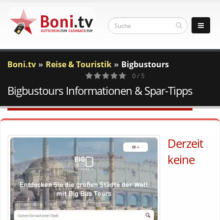
Boni.tv
Reise & Touristik
Bigbustours
0 / 5
Bigbustours Informationen & Spar-Tipps
0
Votes
Derzeit
keine