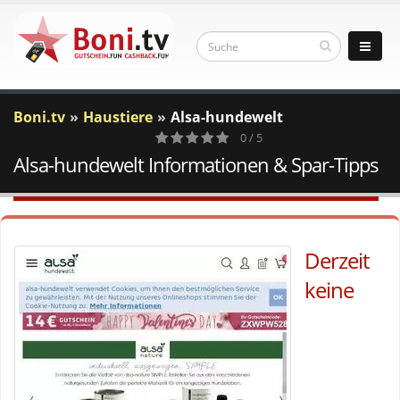
Boni.tv
Haustiere
Alsa-hundewelt
0 / 5
Alsa-hundewelt Informationen & Spar-Tipps
0
Votes
Derzeit
keine