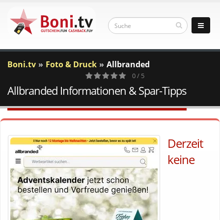
Boni.tv
Foto & Druck
Allbranded
0 / 5
Allbranded Informationen & Spar-Tipps
0
Votes
Derzeit
keine