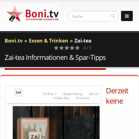
Boni.tv
Essen & Trinken
Zai-tea
0 / 5
Zai-tea Informationen & Spar-Tipps
0
Votes
Derzeit
keine