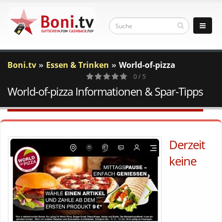
Boni.tv
Essen & Trinken
World-of-pizza
0 / 5
World-of-pizza Informationen & Spar-Tipps
0
Votes
Derzeit
keine