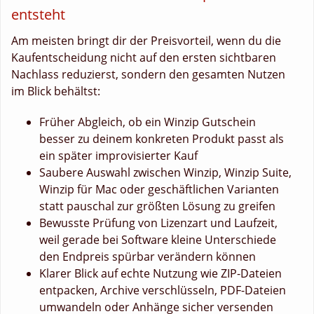
entsteht
Am meisten bringt dir der Preisvorteil, wenn du die
Kaufentscheidung nicht auf den ersten sichtbaren
Nachlass reduzierst, sondern den gesamten Nutzen
im Blick behältst:
Früher Abgleich, ob ein Winzip Gutschein
besser zu deinem konkreten Produkt passt als
ein später improvisierter Kauf
Saubere Auswahl zwischen Winzip, Winzip Suite,
Winzip für Mac oder geschäftlichen Varianten
statt pauschal zur größten Lösung zu greifen
Bewusste Prüfung von Lizenzart und Laufzeit,
weil gerade bei Software kleine Unterschiede
den Endpreis spürbar verändern können
Klarer Blick auf echte Nutzung wie ZIP-Dateien
entpacken, Archive verschlüsseln, PDF-Dateien
umwandeln oder Anhänge sicher versenden