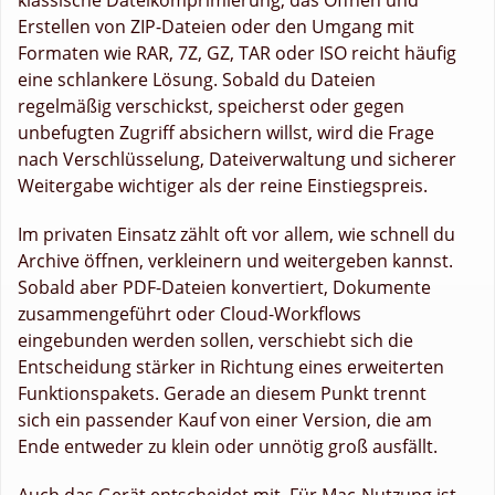
Erstellen von ZIP-Dateien oder den Umgang mit
Formaten wie RAR, 7Z, GZ, TAR oder ISO reicht häufig
eine schlankere Lösung. Sobald du Dateien
regelmäßig verschickst, speicherst oder gegen
unbefugten Zugriff absichern willst, wird die Frage
nach Verschlüsselung, Dateiverwaltung und sicherer
Weitergabe wichtiger als der reine Einstiegspreis.
Im privaten Einsatz zählt oft vor allem, wie schnell du
Archive öffnen, verkleinern und weitergeben kannst.
Sobald aber PDF-Dateien konvertiert, Dokumente
zusammengeführt oder Cloud-Workflows
eingebunden werden sollen, verschiebt sich die
Entscheidung stärker in Richtung eines erweiterten
Funktionspakets. Gerade an diesem Punkt trennt
sich ein passender Kauf von einer Version, die am
Ende entweder zu klein oder unnötig groß ausfällt.
Auch das Gerät entscheidet mit. Für Mac-Nutzung ist