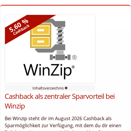
5,60 %
Cashback
Inhaltsverzeichnis
Cashback als zentraler Sparvorteil bei
Winzip
Bei Winzip steht dir im August 2026 Cashback als
Sparmöglichkeit zur Verfügung, mit dem du dir einen