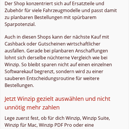
Der Shop konzentriert sich auf Ersatzteile und
Zubehör für viele Fahrzeugmodelle und passt damit
zu planbaren Bestellungen mit spürbarem
Sparpotenzial.
Auch in diesen Shops kann der nächste Kauf mit
Cashback oder Gutscheinen wirtschaftlicher
ausfallen. Gerade bei planbaren Anschaffungen
lohnt sich derselbe nüchterne Vergleich wie bei
Winzip. So bleibt sparen nicht auf einen einzelnen
Softwarekauf begrenzt, sondern wird zu einer
sauberen Entscheidungsroutine für weitere
Bestellungen.
Jetzt Winzip gezielt auswählen und nicht
unnötig mehr zahlen
Lege zuerst fest, ob für dich Winzip, Winzip Suite,
Winzip für Mac, Winzip PDF Pro oder eine