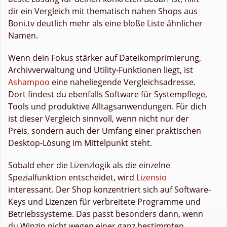
dir ein Vergleich mit thematisch nahen Shops aus
Boni.tv deutlich mehr als eine bloße Liste ähnlicher
Namen.
Wenn dein Fokus stärker auf Dateikomprimierung,
Archivverwaltung und Utility-Funktionen liegt, ist
Ashampoo
eine naheliegende Vergleichsadresse.
Dort findest du ebenfalls Software für Systempflege,
Tools und produktive Alltagsanwendungen. Für dich
ist dieser Vergleich sinnvoll, wenn nicht nur der
Preis, sondern auch der Umfang einer praktischen
Desktop-Lösung im Mittelpunkt steht.
Sobald eher die Lizenzlogik als die einzelne
Spezialfunktion entscheidet, wird
Lizensio
interessant. Der Shop konzentriert sich auf Software-
Keys und Lizenzen für verbreitete Programme und
Betriebssysteme. Das passt besonders dann, wenn
du Winzip nicht wegen einer ganz bestimmten