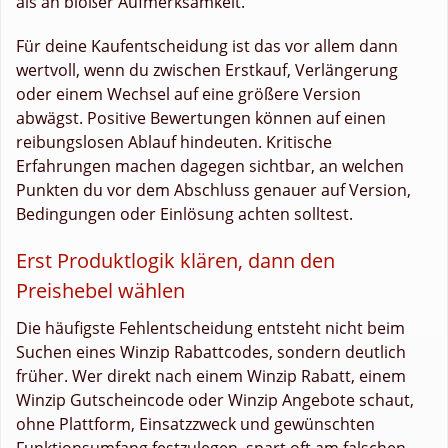
als an bloßer Aufmerksamkeit.
Für deine Kaufentscheidung ist das vor allem dann
wertvoll, wenn du zwischen Erstkauf, Verlängerung
oder einem Wechsel auf eine größere Version
abwägst. Positive Bewertungen können auf einen
reibungslosen Ablauf hindeuten. Kritische
Erfahrungen machen dagegen sichtbar, an welchen
Punkten du vor dem Abschluss genauer auf Version,
Bedingungen oder Einlösung achten solltest.
Erst Produktlogik klären, dann den
Preishebel wählen
Die häufigste Fehlentscheidung entsteht nicht beim
Suchen eines Winzip Rabattcodes, sondern deutlich
früher. Wer direkt nach einem Winzip Rabatt, einem
Winzip Gutscheincode oder Winzip Angebote schaut,
ohne Plattform, Einsatzzweck und gewünschten
Funktionsumfang festzulegen, spart oft am falschen