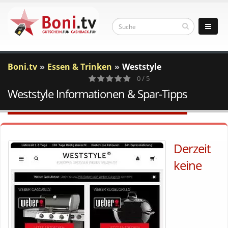
Boni.tv
Essen & Trinken
Weststyle
0 / 5
Weststyle Informationen & Spar-Tipps
0
Votes
Derzeit
keine