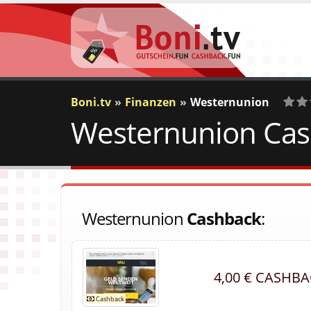
Boni.tv
Finanzen
Westernunion
Westernunion Cash
0
Vot
Westernunion
Cashback
:
4,00 € CASHB