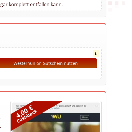
gar komplett entfallen kann.
Westernunion Gutschein nutzen
4,00 €
Cashback
r
t