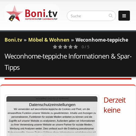
Boni.tv
Möbel & Wohnen
Weconhome-teppiche
0 / 5
Weconhome-teppiche Informationen & Spar-
0
Votes
Tipps
Derzeit
keine