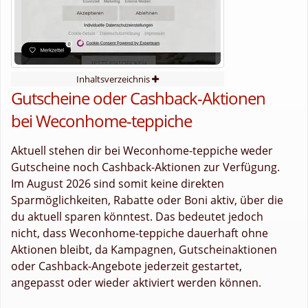
Inhaltsverzeichnis
Gutscheine oder Cashback-Aktionen
bei Weconhome-teppiche
Aktuell stehen dir bei Weconhome-teppiche weder
Gutscheine noch Cashback-Aktionen zur Verfügung.
Im August 2026 sind somit keine direkten
Sparmöglichkeiten, Rabatte oder Boni aktiv, über die
du aktuell sparen könntest. Das bedeutet jedoch
nicht, dass Weconhome-teppiche dauerhaft ohne
Aktionen bleibt, da Kampagnen, Gutscheinaktionen
oder Cashback-Angebote jederzeit gestartet,
angepasst oder wieder aktiviert werden können.