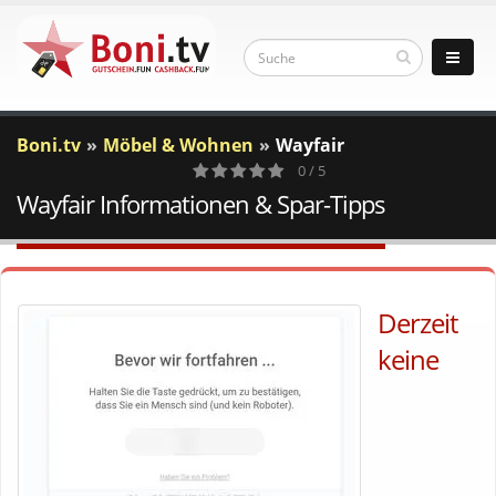
Boni.tv
Möbel & Wohnen
Wayfair
0 / 5
Wayfair Informationen & Spar-Tipps
0
Votes
Derzeit
keine