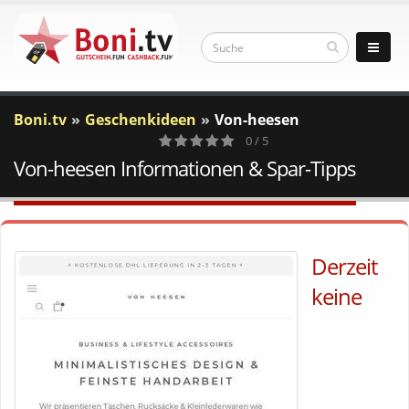
Boni.tv
Geschenkideen
Von-heesen
0 / 5
Von-heesen Informationen & Spar-Tipps
0
Votes
Derzeit
keine