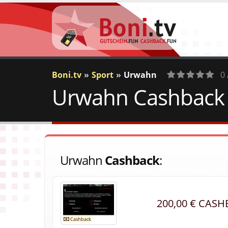
Boni.tv
Sport
Urwahn
0 
Urwahn Cashback &
0
Votes
Urwahn
Cashback
:
200,00 € CAS