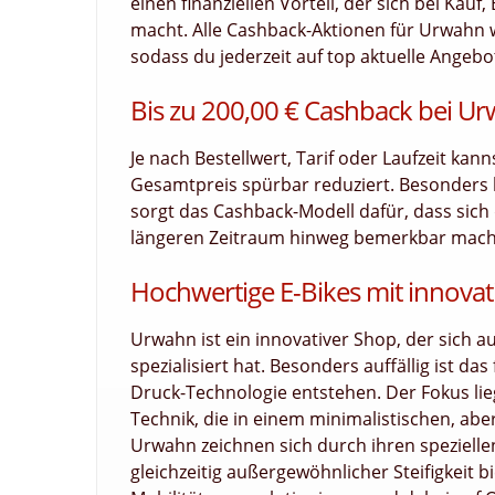
einen finanziellen Vorteil, der sich bei Ka
macht. Alle Cashback-Aktionen für Urwahn w
sodass du jederzeit auf top aktuelle Angebot
Bis zu 200,00 € Cashback bei U
Je nach Bestellwert, Tarif oder Laufzeit kan
Gesamtpreis spürbar reduziert. Besonders
sorgt das Cashback-Modell dafür, dass sich d
längeren Zeitraum hinweg bemerkbar macht.
Hochwertige E-Bikes mit innova
Urwahn ist ein innovativer Shop, der sich 
spezialisiert hat. Besonders auffällig ist d
Druck-Technologie entstehen. Der Fokus lie
Technik, die in einem minimalistischen, abe
Urwahn zeichnen sich durch ihren speziell
gleichzeitig außergewöhnlicher Steifigkeit 