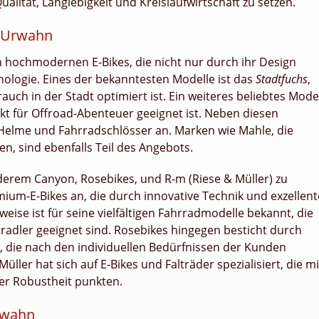
ualität, Langlebigkeit und Kreislaufwirtschaft zu setzen.
n Urwahn
 hochmodernen E-Bikes, die nicht nur durch ihr Design
ologie. Eines der bekanntesten Modelle ist das
Stadtfuchs
,
auch in der Stadt optimiert ist. Ein weiteres beliebtes Mode
fekt für Offroad-Abenteuer geeignet ist. Neben diesen
Helme und Fahrradschlösser an. Marken wie Mahle, die
en, sind ebenfalls Teil des Angebots.
erem Canyon, Rosebikes, und R-m (Riese & Müller) zu
ium-E-Bikes an, die durch innovative Technik und exzellent
ise ist für seine vielfältigen Fahrradmodelle bekannt, die
itradler geeignet sind. Rosebikes hingegen besticht durch
die nach den individuellen Bedürfnissen der Kunden
ler hat sich auf E-Bikes und Falträder spezialisiert, die mi
r Robustheit punkten.
rwahn