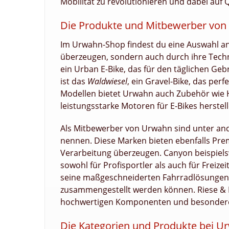
Mobilität zu revolutionieren und dabei auf Q
Die Produkte und Mitbewerber vo
Im Urwahn-Shop findest du eine Auswahl an
überzeugen, sondern auch durch ihre Techn
ein Urban E-Bike, das für den täglichen Gebr
ist das
Waldwiesel
, ein Gravel-Bike, das per
Modellen bietet Urwahn auch Zubehör wie 
leistungsstarke Motoren für E-Bikes herstell
Als Mitbewerber von Urwahn sind unter and
nennen. Diese Marken bieten ebenfalls Prem
Verarbeitung überzeugen. Canyon beispielswe
sowohl für Profisportler als auch für Freize
seine maßgeschneiderten Fahrradlösungen, 
zusammengestellt werden können. Riese & Mül
hochwertigen Komponenten und besondere
Die Kategorien und Produkte bei U