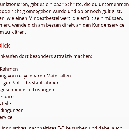
unktionieren, gibt es ein paar Schritte, die du unternehmen
code richtig eingegeben wurde und ob er noch gültig ist.
, wie einen Mindestbestellwert, die erfüllt sein müssen.
niert, wende dich am besten direkt an den Kundenservice
m zu klären.
lick
Einkaufen dort besonders attraktiv machen:
m Rahmen
ng von recyclebaren Materialien
tigen Softride-Stahlrahmen
aßgeschneiderte Lösungen
n sparen
teile
edingungen
ervice
in innovatives, nachhaltiges E-Bike suchen und dabei auch