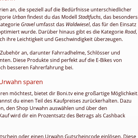
n an, die speziell auf die Bedürfnisse unterschiedlicher
egorie
Urban
findest du das Modell
Stadtfuchs
, das besonders
 Kategorie
Gravel
umfasst das
Waldwiesel
, das für den Einsatz
ptimiert wurde. Darüber hinaus gibt es die Kategorie
Road
,
rch ihre Leichtigkeit und Geschwindigkeit überzeugen.
Zubehör an, darunter Fahrradhelme, Schlösser und
ten. Diese Produkte sind perfekt auf die E-Bikes von
ch besseren Fahrerfahrung bei.
 Urwahn sparen
n möchtest, bietet dir Boni.tv eine großartige Möglichkeit
nst du einen Teil des Kaufpreises zurückerhalten. Dazu
ieren, den Shop Urwahn auswählen und über den
uf wird dir ein Prozentsatz des Betrags als Cashback
tschein oder einen Urwahn Gutscheincode einlösen. Diese