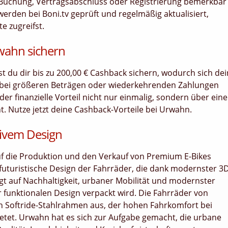
uf, Buchung, Vertragsabschluss oder Registrierung bemerkbar
erden bei Boni.tv geprüft und regelmäßig aktualisiert,
e zugreifst.
rwahn sichern
nst du dir bis zu 200,00 € Cashback sichern, wodurch sich dei
 bei größeren Beträgen oder wiederkehrenden Zahlungen
er finanzielle Vorteil nicht nur einmalig, sondern über ein
 Nutze jetzt deine Cashback-Vorteile bei Urwahn.
tivem Design
auf die Produktion und den Verkauf von Premium E-Bikes
as futuristische Design der Fahrräder, die dank modernster 3
gt auf Nachhaltigkeit, urbaner Mobilität und modernster
r funktionalen Design verpackt wird. Die Fahrräder von
en Softride-Stahlrahmen aus, der hohen Fahrkomfort bei
bietet. Urwahn hat es sich zur Aufgabe gemacht, die urbane