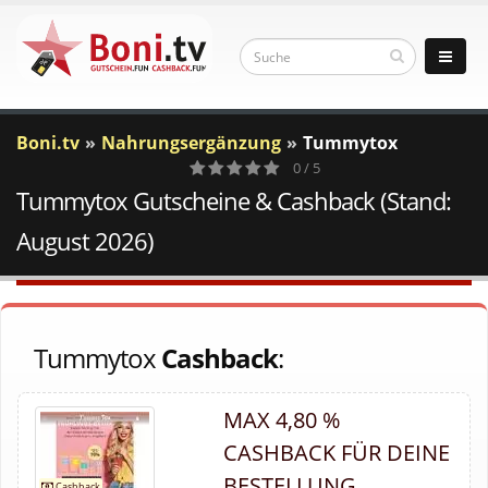
Boni.tv
Nahrungsergänzung
Tummytox
0 / 5
Tummytox Gutscheine & Cashback (Stand:
0
Votes
August 2026)
Tummytox
Cashback
:
MAX 4,80 %
CASHBACK FÜR DEINE
BESTELLUNG