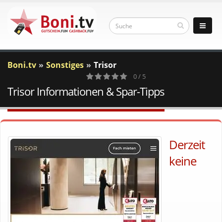
Boni.tv
Sonstiges
Trisor
0 / 5
Trisor Informationen & Spar-Tipps
0
Votes
Derzeit
keine