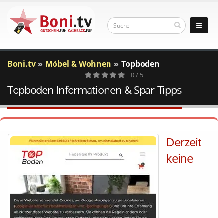
Boni.tv
Möbel & Wohnen
Topboden
0 / 5
Topboden Informationen & Spar-Tipps
0
Votes
Derzeit
keine