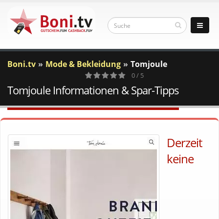
Boni.tv
Mode & Bekleidung
Tomjoule
0 / 5
Tomjoule Informationen & Spar-Tipps
0
Votes
Derzeit
keine