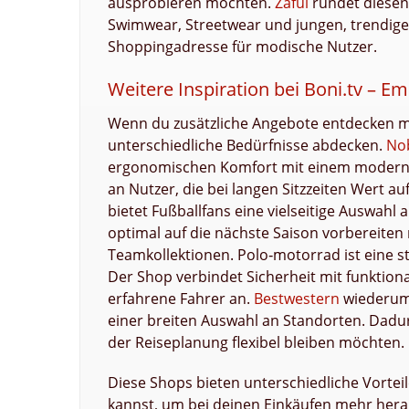
ausprobieren möchten.
Zaful
rundet diesen
Swimwear, Streetwear und jungen, trendige
Shoppingadresse für modische Nutzer.
Weitere Inspiration bei Boni.tv – E
Wenn du zusätzliche Angebote entdecken möc
unterschiedliche Bedürfnisse abdecken.
Nob
ergonomischen Komfort mit einem modernen
an Nutzer, die bei langen Sitzzeiten Wert au
bietet Fußballfans eine vielseitige Auswahl
optimal auf die nächste Saison vorbereiten 
Teamkollektionen. Polo‑motorrad ist eine 
Der Shop verbindet Sicherheit mit funktion
erfahrene Fahrer an.
Bestwestern
wiederum 
einer breiten Auswahl an Standorten. Dadurc
der Reiseplanung flexibel bleiben möchten.
Diese Shops bieten unterschiedliche Vorteil
kannst, um bei deinen Einkäufen mehr her