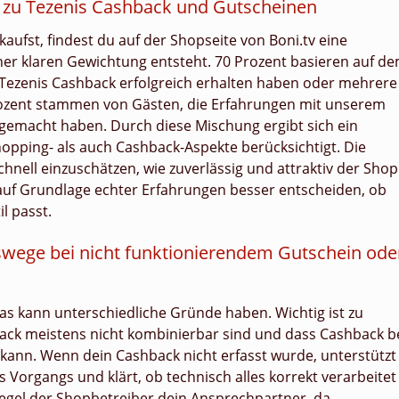
zu Tezenis Cashback und Gutscheinen
aufst, findest du auf der Shopseite von Boni.tv eine
er klaren Gewichtung entsteht. 70 Prozent basieren auf d
 Tezenis Cashback erfolgreich erhalten haben oder mehrere
Prozent stammen von Gästen, die Erfahrungen mit unserem
 gemacht haben. Durch diese Mischung ergibt sich ein
hopping- als auch Cashback-Aspekte berücksichtigt. Die
chnell einzuschätzen, wie zuverlässig und attraktiv der Shop
u auf Grundlage echter Erfahrungen besser entscheiden, ob
l passt.
swege bei nicht funktionierendem Gutschein ode
das kann unterschiedliche Gründe haben. Wichtig ist zu
ack meistens nicht kombinierbar sind und dass Cashback b
kann. Wenn dein Cashback nicht erfasst wurde, unterstützt
s Vorgangs und klärt, ob technisch alles korrekt verarbeitet
Regel der Shopbetreiber dein Ansprechpartner, da