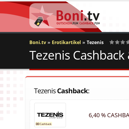
Boni.tv
Erotikartikel
Tezenis
Tezenis Cashback 
0
Votes
Tezenis
Cashback
:
6,40 % CASHB