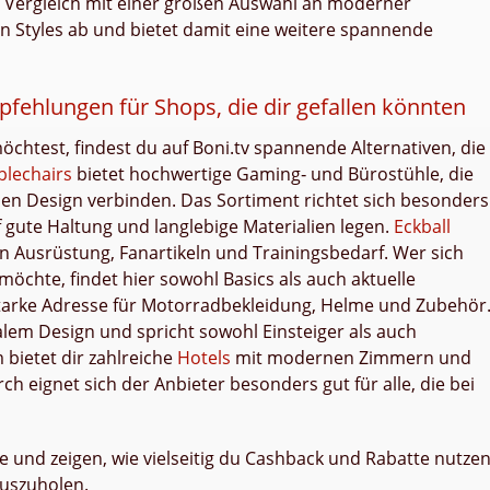
 Vergleich mit einer großen Auswahl an moderner
n Styles ab und bietet damit eine weitere spannende
mpfehlungen für Shops, die dir gefallen könnten
htest, findest du auf Boni.tv spannende Alternativen, die
lechairs
bietet hochwertige Gaming‑ und Bürostühle, die
 Design verbinden. Das Sortiment richtet sich besonders
f gute Haltung und langlebige Materialien legen.
Eckball
 an Ausrüstung, Fanartikeln und Trainingsbedarf. Wer sich
möchte, findet hier sowohl Basics als auch aktuelle
starke Adresse für Motorradbekleidung, Helme und Zubehör
alem Design und spricht sowohl Einsteiger als auch
bietet dir zahlreiche
Hotels
mit modernen Zimmern und
h eignet sich der Anbieter besonders gut für alle, die bei
e und zeigen, wie vielseitig du Cashback und Rabatte nutze
auszuholen.