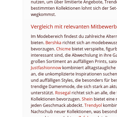
nutzen, um über limitierte Angebote, Trend
bestimmten Kollektionen lohnt sich der Set-
wegkommst.
Vergleich mit relevanten Mitbewerb
Im Modebereich findest du zahlreiche Alter
bieten.
Bershka
richtet sich an modebewuss
bevorzugen.
Chicme
bietet verspielte, figu
interessant sind, die Abwechslung in ihre
großen Sortiment an auffälligen Prints, sai
Justfashionnow
kombiniert alltagstaugliche
an, die unkomplizierte Inspirationen suche
und auffälligen Styles, die besonders für 
trendige Damenmode, die sich stark an aktu
unterstützt.
Rosegal
richtet sich an alle, d
Kollektionen bevorzugen.
Shein
bietet eine 
jeden Geschmack abdeckt.
Trendyol
kombin
Nachschub neuer Kollektionen, was besonder