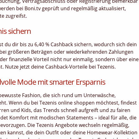
uf, Buchung, Vertragsabschluss oder Registrierung bemerkbar
erden bei Boni.tv geprüft und regelmäßig aktualisiert,
e zugreifst.
is sichern
nst du dir bis zu 6,40 % Cashback sichern, wodurch sich dein
 bei größeren Beträgen oder wiederkehrenden Zahlungen
er finanzielle Vorteil nicht nur einmalig, sondern über ein
Nutze jetzt deine Cashback-Vorteile bei Tezenis.
lvolle Mode mit smarter Ersparnis
sbewusste Fashion, die sich rund um Unterwäsche,
. Wenn du bei Tezenis online shoppen möchtest, findest
ren und Kids, das Trends schnell aufgreift und zu fairen
ndet Komfort mit modischen Statements – ideal für alle, die
 bevorzugen. Die Tezenis Angebote wechseln regelmäßig,
en kannst, die dein Outfit oder deine Homewear-Kollektion