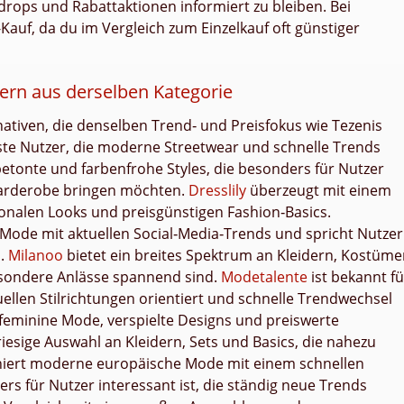
drops und Rabattaktionen informiert zu bleiben. Bei
Kauf, da du im Vergleich zum Einzelkauf oft günstiger
ern aus derselben Kategorie
nativen, die denselben Trend‑ und Preisfokus wie Tezenis
te Nutzer, die moderne Streetwear und schnelle Trends
rbetonte und farbenfrohe Styles, die besonders für Nutzer
 Garderobe bringen möchten.
Dresslily
überzeugt mit einem
sonalen Looks und preisgünstigen Fashion‑Basics.
 Mode mit aktuellen Social‑Media‑Trends und spricht Nutzer
n.
Milanoo
bietet ein breites Spektrum an Kleidern, Kostüm
besondere Anlässe spannend sind.
Modetalente
ist bekannt fü
ellen Stilrichtungen orientiert und schnelle Trendwechsel
ie feminine Mode, verspielte Designs und preiswerte
riesige Auswahl an Kleidern, Sets und Basics, die nahezu
iert moderne europäische Mode mit einem schnellen
s für Nutzer interessant ist, die ständig neue Trends