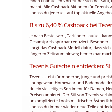
einen finanziellen Vorteil, der sich bei Ka
macht. Alle Cashback-Aktionen für Tezenis w
sodass du jederzeit auf top aktuelle Angebot
Bis zu 6,40 % Cashback bei Tezen
Je nach Bestellwert, Tarif oder Laufzeit kan
Gesamtpreis spürbar reduziert. Besonders
sorgt das Cashback-Modell dafür, dass sich d
längeren Zeitraum hinweg bemerkbar macht. 
Tezenis Gutschein entdecken: Sti
Tezenis steht für moderne, junge und prei
Loungewear, Homewear und Bademode dreht
du ein vielseitiges Sortiment für Damen, Her
Preisen anbietet. Der Stil von Tezenis verbi
unkomplizierte Looks mit frischer Ästhetik
sodass du immer wieder neue Teile entdeck