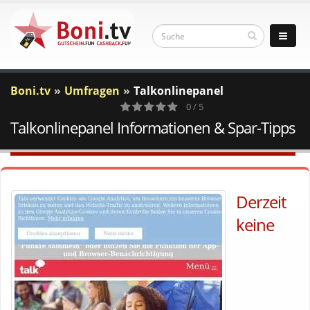
Boni.tv
Umfragen
Talkonlinepanel
0 / 5
Talkonlinepanel Informationen & Spar-Tipps
0
Votes
Derzeit
keine