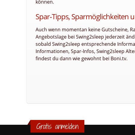
können.
Spar-Tipps, Sparmöglichkeiten u
Auch wenn momentan keine Gutscheine, Raba
Angebotslage bei Swing2sleep jederzeit änd
sobald Swing2sleep entsprechende Informati
Informationen, Spar-Infos, Swing2sleep Alt
findest du dann wie gewohnt bei Boni.tv.
Gratis anmelden