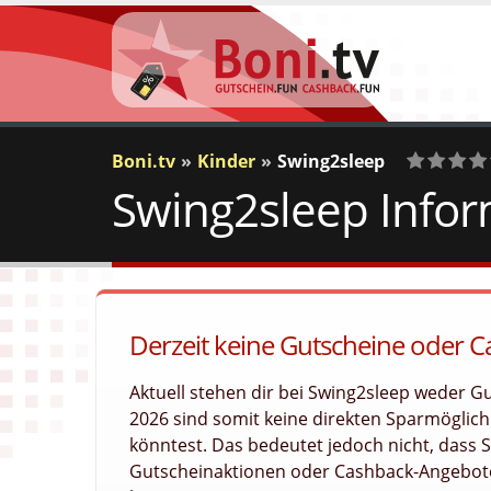
Boni.tv
Kinder
Swing2sleep
Swing2sleep Infor
0
Votes
Derzeit keine Gutscheine oder 
Aktuell stehen dir bei Swing2sleep weder 
2026 sind somit keine direkten Sparmöglichk
könntest. Das bedeutet jedoch nicht, dass
Gutscheinaktionen oder Cashback-Angebote 