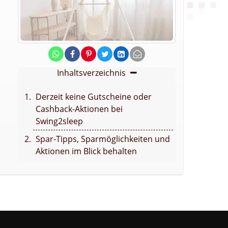
Inhaltsverzeichnis
Derzeit keine Gutscheine oder
Cashback-Aktionen bei
Swing2sleep
Spar-Tipps, Sparmöglichkeiten und
Aktionen im Blick behalten