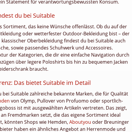
 ein Statement für verantwortungsbewussten Konsum.
ndest du bei Suitable
ges Sortiment, das keine Wünsche offenlässt. Ob du auf der
eitkleidung oder wetterfester Outdoor-Bekleidung bist – der
klassischer Oberbekleidung findest du bei Suitable auch
äsche, sowie passendes Schuhwerk und Accessoires.
tur der Kategorien, die dir eine einfache Navigation durch
nzügen über legere Poloshirts bis hin zu bequemen Jacken
leiderschrank braucht.
nz: Das bietet Suitable im Detail
 bei Suitable zahlreiche bekannte Marken, die für Qualität
mden
von Olymp, Pullover von Profuomo oder sportlich-
oboss ist mit ausgewählten Artikeln vertreten. Das zeigt,
 an Fremdmarken setzt, die das eigene Sortiment ideal
st, könnten Shops wie Hemden,
Aboutyou
oder Breuninger
 Anbieter haben ein ähnliches Angebot an Herrenmode und