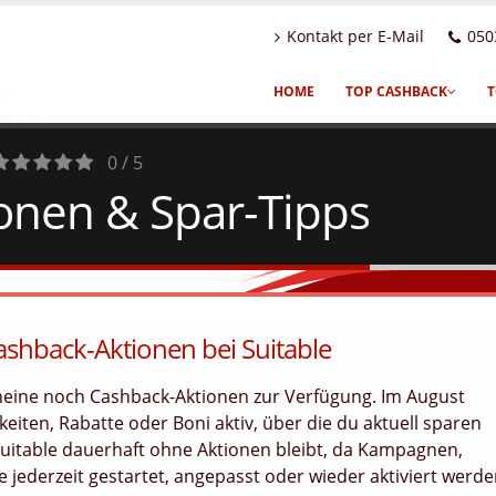
Kontakt per E-Mail
050
HOME
TOP CASHBACK
T
0 / 5
ionen & Spar-Tipps
0
Votes
ashback-Aktionen bei Suitable
cheine noch Cashback-Aktionen zur Verfügung. Im August
eiten, Rabatte oder Boni aktiv, über die du aktuell sparen
Suitable dauerhaft ohne Aktionen bleibt, da Kampagnen,
jederzeit gestartet, angepasst oder wieder aktiviert werd