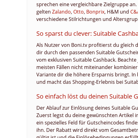
sprechen eine vergleichbare Zielgruppe an
gelten
Zalando
,
Otto
,
Bonprix
, H&M und
C&
verschiedene Stilrichtungen und Altersgru
So sparst du clever: Suitable Cash
Als Nutzer von Boni.tv profitierst du gleich
dir durch den passenden Suitable Gutscheinc
vom exklusiven Suitable Cashback. Beachte
meisten Fällen nicht miteinander kombiniere
Variante dir die höhere Ersparnis bringt. In
und macht das Shopping-Erlebnis bei Suita
So einfach löst du deinen Suitable 
Der Ablauf zur Einlösung deines Suitable Gu
Zuerst legst du deine gewünschten Artikel 
ein spezielles Feld für Gutscheincodes find
ihn. Der Rabatt wird direkt vom Gesamtbetr
gültig ist und die Einlösebedingungen erfüll