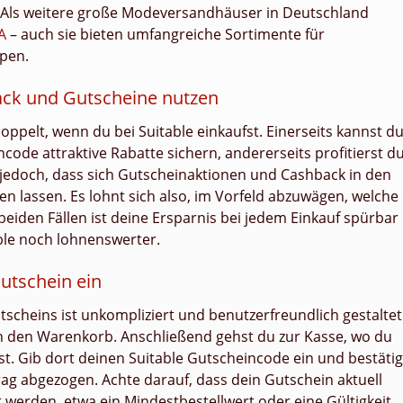
. Als weitere große Modeversandhäuser in Deutschland
A
– auch sie bieten umfangreiche Sortimente für
ppen.
back und Gutscheine nutzen
 doppelt, wenn du bei Suitable einkaufst. Einerseits kannst d
ode attraktive Rabatte sichern, andererseits profitierst d
 jedoch, dass sich Gutscheinaktionen und Cashback in den
n lassen. Es lohnt sich also, im Vorfeld abzuwägen, welche
 beiden Fällen ist deine Ersparnis bei jedem Einkauf spürbar
ble noch lohnenswerter.
Gutschein ein
tscheins ist unkompliziert und benutzerfreundlich gestaltet
in den Warenkorb. Anschließend gehst du zur Kasse, wo du
est. Gib dort deinen Suitable Gutscheincode ein und bestäti
ag abgezogen. Achte darauf, dass dein Gutschein aktuell
t werden, etwa ein Mindestbestellwert oder eine Gültigkeit