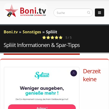
Boni.tv
Sonstiges
Spliiit
5 / 5
Spliiit Informationen & Spar-Tipps
1
c
Votes
a
Derzeit
keine