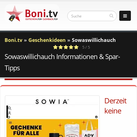
Boni.tv
Geschenkideen
Sowaswillichauch
5 / 5
Sowaswillichauch Informationen & Spar-
1
c
Votes
a
Tipps
Derzeit
keine