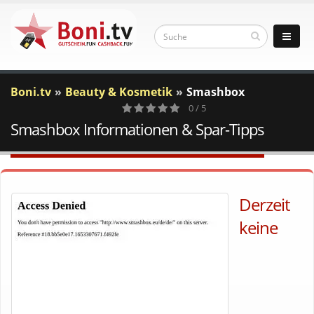
Boni.tv
Beauty & Kosmetik
Smashbox
0 / 5
Smashbox Informationen & Spar-Tipps
0
Votes
Derzeit
keine