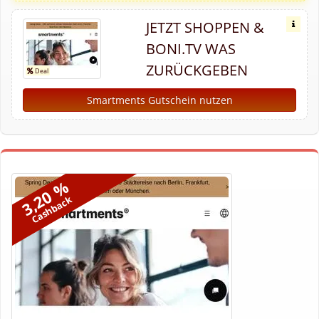
JETZT SHOPPEN &
BONI.TV WAS
ZURÜCKGEBEN
Smartments Gutschein nutzen
3,20 %
Cashback