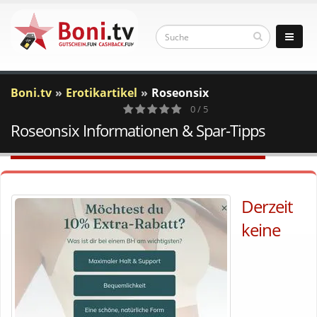
Boni.tv
Erotikartikel
Roseonsix
0 / 5
Roseonsix Informationen & Spar-Tipps
0
Votes
Derzeit
keine