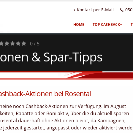
Kontakt per E-Mail
050
HOME
TOP CASHBACK
T
0 / 5
ionen & Spar-Tipps
0
Votes
ashback-Aktionen bei Rosental
scheine noch Cashback-Aktionen zur Verfügung. Im August
eiten, Rabatte oder Boni aktiv, über die du aktuell sparen
Rosental dauerhaft ohne Aktionen bleibt, da Kampagnen,
jederzeit gestartet, angepasst oder wieder aktiviert werd