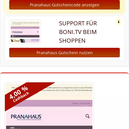
Pranahaus Gutscheincode anzeigen
SUPPORT FÜR
BONI.TV BEIM
SHOPPEN
Pranahaus Gutschein nutzen
4,00 %
Cashback