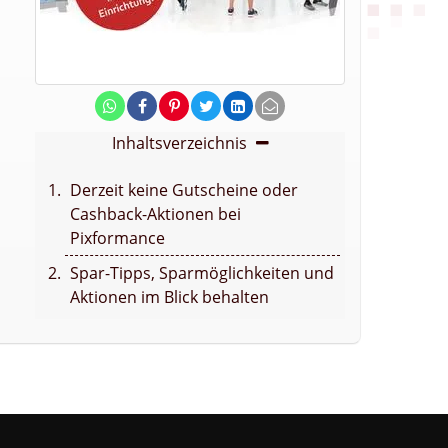
Inhaltsverzeichnis
Derzeit keine Gutscheine oder
Cashback-Aktionen bei
Pixformance
Spar-Tipps, Sparmöglichkeiten und
Aktionen im Blick behalten