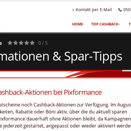
Kontakt per E-Mail
050
HOME
TOP CASHBACK
T
e
0 / 5
mationen & Spar-Tipps
0
Votes
Cashback-Aktionen bei Pixformance
Gutscheine noch Cashback-Aktionen zur Verfügung. Im Augus
eiten, Rabatte oder Boni aktiv, über die du aktuell sparen
 Pixformance dauerhaft ohne Aktionen bleibt, da Kampagnen
jederzeit gestartet, angepasst oder wieder aktiviert werd