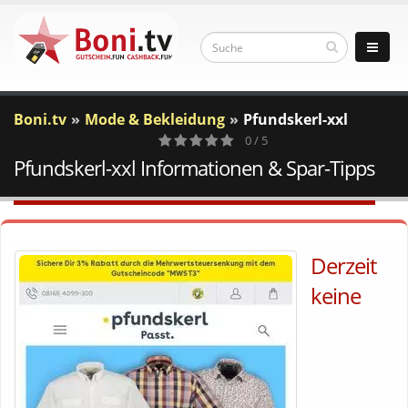
Boni.tv
Mode & Bekleidung
Pfundskerl-xxl
0 / 5
Pfundskerl-xxl Informationen & Spar-Tipps
0
Votes
Derzeit
keine